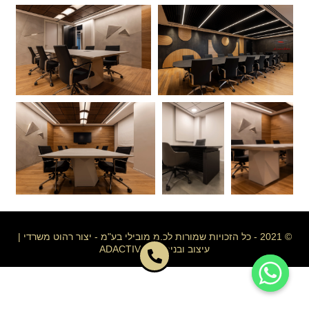
© 2021 - כל הזכויות שמורות לכ.מ מובילי בע"מ - יצור רהוט משרדי |
עיצוב ובניה ע"י ADACTIVE